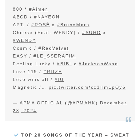
800 /
#Aimer
ABCD /
#NAYEON
APT. /
#ROSÉ
x
#BrunoMars
Cheese (Feat. WENDY) /
#SUHO
x
#WENDY
Cosmic /
#RedVelvet
EASY /
#LE_SSERAFIM
Feeling Lucky /
#BIBI
x
#JacksonWang
Love 119 /
#RIIZE
Love wins all /
#IU
Magnetic /…
pic.twitter.com/cc3Hm1pOy6
— APMA OFFICIAL (@APMAHK)
December
28, 2024
TOP 20 SONGS OF THE YEAR
– SWEAT