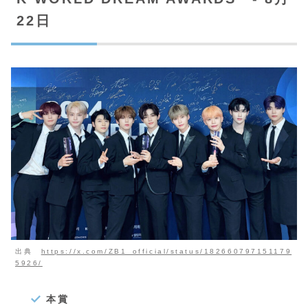
22日
出典
https://x.com/ZB1_official/status/182660797151179
5926/
本賞