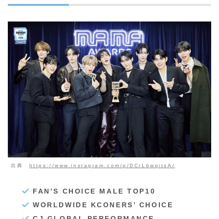
出典
https://www.instagram.com/p/DCrLbwqitsA/
FAN’S CHOICE MALE TOP10
WORLDWIDE KCONERS’ CHOICE
CJ GLOBAL PERFORMANCE