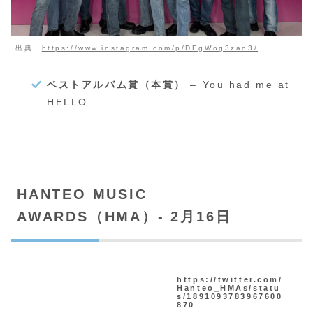
出典
https://www.instagram.com/p/DEgWog3zao3/
ベストアルバム賞（本賞）
– You had me at
HELLO
HANTEO MUSIC
AWARDS（HMA）- 2月16日
https://twitter.com/
Hanteo_HMAs/statu
s/1891093783967600
870