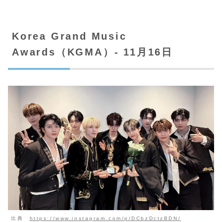
Korea Grand Music
Awards（KGMA）- 11月16日
出典
https://www.instagram.com/p/DCbzDctzBDN/