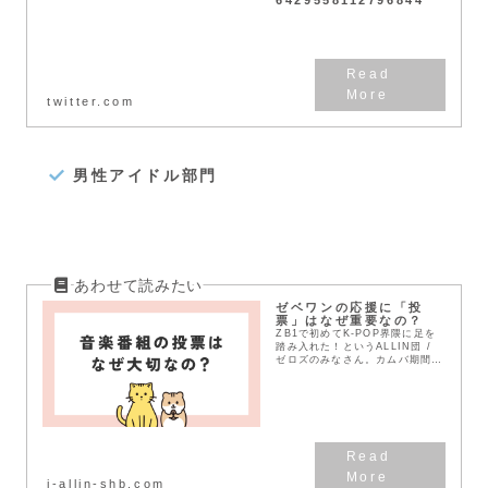
twitter.com
男性アイドル部門
ゼベワンの応援に「投
票」はなぜ重要なの？
ZB1で初めてK-POP界隈に足を
踏み入れた！というALLIN団 /
ゼロズのみなさん。カムバ期間
中、そして今まさに投票をしよ
う！ZB1に1位（トロフィー）を
プレゼントしよう！というポスト
をSNSなど...
j-allin-shb.com