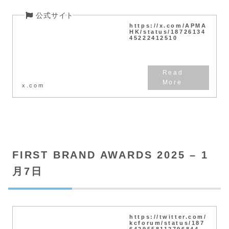
https://x.com/APMA
HK/status/18726134
45222412510
x.com
FIRST BRAND AWARDS 2025 – 1
月7日
https://twitter.com/
kcforum/status/187
6429558112796844