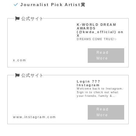
Journalist Pick Artist賞
K-WORLD DREAM
AWARDS
(@kwda_official) on
X
DREAMS COME TRUE!✨
x.com
Login ???
Instagram
Welcome back to Instagram.
Sign in to check out what
your friends, family &
interests have been capt...
www.instagram.com