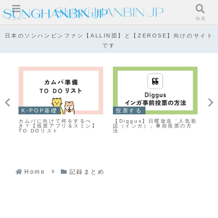
メニュー
検索
日本のソンハンビンファン【ALLIN団】と【ZEROSE】向けのサイト
です
K-POP基礎
投票する
K
カムバに向けて何をするべ
【Diggus】日曜放送「人気歌
【
ー
き？【投票アプリ＆スミン】
謡（インガ）」事前投票の方
ー
TO DOリスト
法
ト
る
Home
記録まとめ