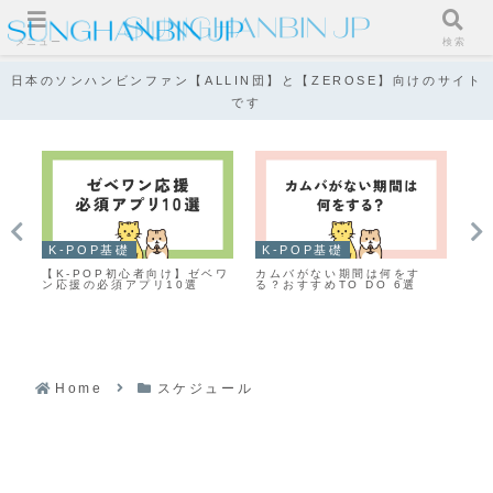
メニュー
検索
日本のソンハンビンファン【ALLIN団】と【ZEROSE】向けのサイト
です
K-POP基礎
K-POP基礎
K
歌謡
【K-POP初心者向け】ゼベワ
カムバがない期間は何をす
Yo
法
ン応援の必須アプリ10選
る？おすすめTO DO 6選
と
Home
スケジュール