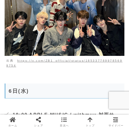
出典
https://x.com/ZB1_official/status/185337769978569
9754
6日(水)
19:00 APPLE MUSIC / withmuu 対面サ
イン会
ホーム
シェア
目次へ
トップ
サイドバー