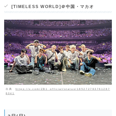
[TIMELESS WORLD]＠中国・マカオ
出典
https://x.com/ZB1_official/status/185272793761287
8041