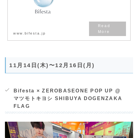
www.bifesta.jp
11月14日(木)〜12月16日(月)
Bifesta × ZEROBASEONE POP UP @
マツモトキヨシ SHIBUYA DOGENZAKA
FLAG