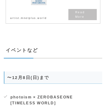
artist.mnetplus.world
イベントなど
〜12月8日(日)まで
photoism × ZEROBASEONE
[TIMELESS WORLD]