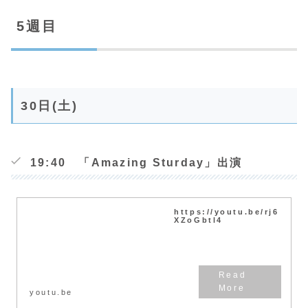
5週目
30日(土)
19:40 「Amazing Sturday」出演
https://youtu.be/rj6
XZoGbtl4
youtu.be