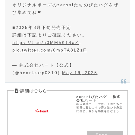
オリジナルポーズのzeroniたちのぴたハグをぜ
ひ集めてね❤
■2025年8月下旬発売予定
詳細は下記よりご確認ください。
https://t.co/n0MMhK1SaZ
…
pic.twitter.com/0mpTA8LZzF
— 株式会社ハート【公式】
(@heartcorp0810)
May 19, 2025
zeroniぴたハグ - 株式
会社ハート
株式会社ハートでは、子供たちが
毎日の暮しの中で夢と遊びを身近
に感じ、豊かな感性を育むよう
に、楽しいお菓子を企画・開発・
販売しております。