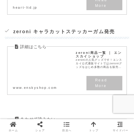
heart-ltd.jp
zeroni キャラカットステッカーガム発売
zeroni商品一覧 ｜ エン
スカイショップ
zeroniの人気グッズです！エンス
カイ公式通販サイトではzeroniグ
ッズをはじめ多数の商品を販売し
ています。
www.enskyshop.com
カムバがない期間は何を
する？おすすめTO DO
ホーム
シェア
目次へ
トップ
サイドバー
6選