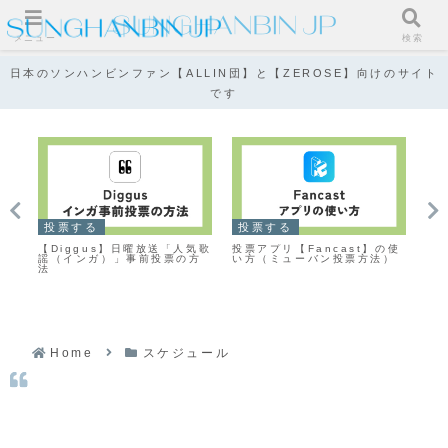
メニュー
検索
日本のソンハンビンファン【ALLIN団】と【ZEROSE】向けのサイト
です
投票する
投票する
K
歌謡
【Diggus】日曜放送「人気歌
投票アプリ【Fancast】の使
音
法
謡（インガ）」事前投票の方
い方（ミューバン投票方法）
伸ば
法
や
Home
スケジュール