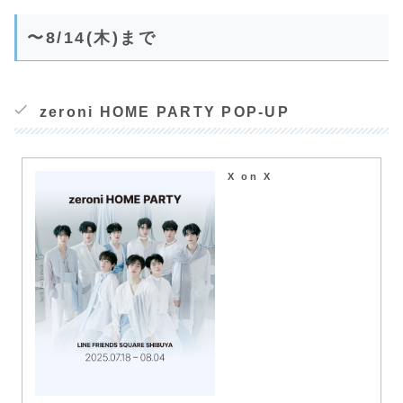
〜8/14(木)まで
zeroni HOME PARTY POP-UP
X on X