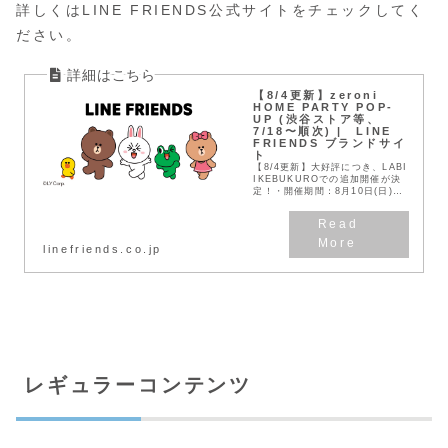
詳しくはLINE FRIENDS公式サイトをチェックしてく
ださい。
【8/4更新】zeroni
HOME PARTY POP-
UP (渋谷ストア等、
7/18〜順次) | LINE
FRIENDS ブランドサイ
ト
【8/4更新】大好評につき、LABI
IKEBUKUROでの追加開催が決
定！・開催期間：8月10日(日)～
8月24日(日) ・開催場所：LABI
IKEBUKURO 地下1階LABI
IKEBUKUR...
linefriends.co.jp
レギュラーコンテンツ